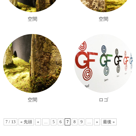
空間
空間
空間
ロゴ
7 / 13
« 先頭
«
...
5
6
7
8
9
...
»
最後 »