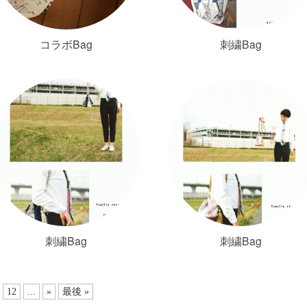
コラボBag
刺繍Bag
刺繍Bag
刺繍Bag
12
...
»
最後 »