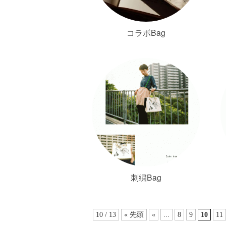
コラボBag
刺繍Bag
10 / 13
« 先頭
«
...
8
9
10
11